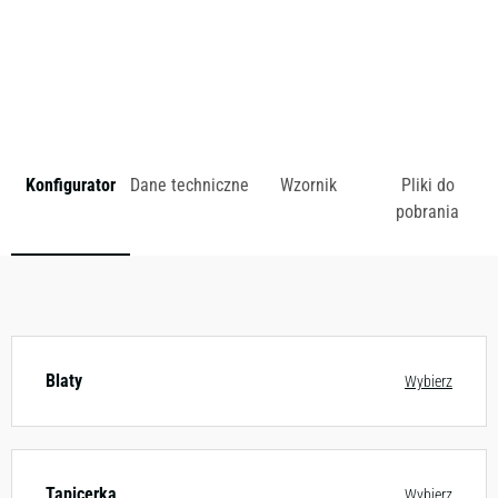
zł
Konfigurator
Dane techniczne
Wzornik
Pliki do
pobrania
Dostępny w różnych konfiguracjach kolorystycznych.
Zobacz wzornik
Blaty
Wybierz
Tapicerka
Wybierz