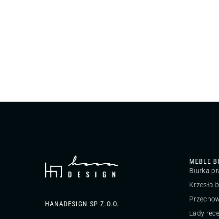
MEBLE B
Biurka p
Krzesła 
Przecho
HANADESIGN SP Z.O.O.
Lady rec