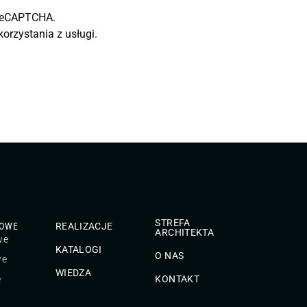
 reCAPTCHA.
orzystania z usługi.
STREFA
TOWE
REALIZACJE
ARCHITEKTA
we
KATALOGI
O NAS
we
WIEDZA
e
KONTAKT