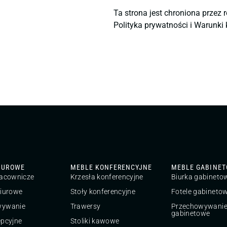
Ta strona jest chroniona przez
Polityka prywatności
i
Warunki k
IUROWE
MEBLE KONFERENCYJNE
MEBLE GABINE
racownicze
Krzesła konferencyjne
Biurka gabineto
biurowe
Stoły konferencyjne
Fotele gabineto
wywanie
Trawersy
Przechowywani
gabinetowe
epcyjne
Stoliki kawowe