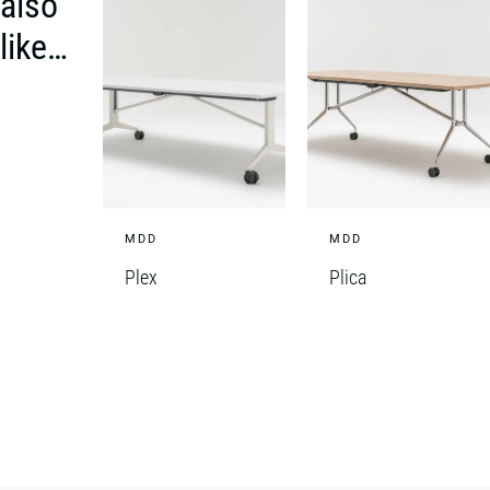
also
like…
MDD
MDD
Plex
Plica