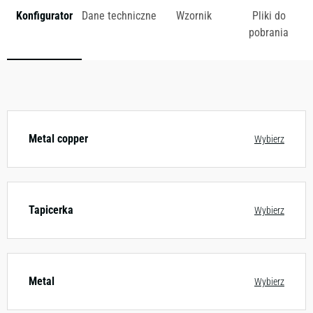
Konfigurator
Dane techniczne
Wzornik
Pliki do
pobrania
Dostępny w różnych konfiguracjach kolorystycznych.
Zobacz wzornik
Metal copper
Wybierz
Tapicerka
Wybierz
Metal
Wybierz