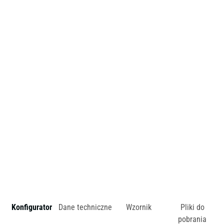
Dostępne rodzaje drewna: buk i dąb.
Cena uzależniona od wybarwienia drewna oraz rodzaju
tapicerki.
Cena dotyczy krzesła z siedziskiem twardym w wersji buk.
zł
Konfigurator
Dane techniczne
Wzornik
Pliki do
pobrania
Dostępny w różnych konfiguracjach kolorystycznych.