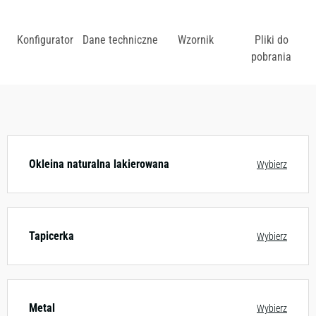
Konfigurator
Dane techniczne
Wzornik
Pliki do
pobrania
Dostępny w różnych konfiguracjach kolorystycznych.
Zobacz wzornik
Okleina naturalna lakierowana
Wybierz
Tapicerka
Wybierz
Metal
Wybierz