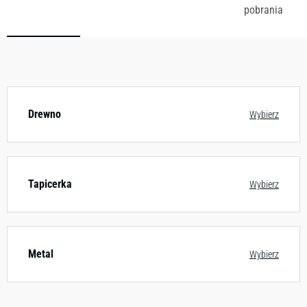
pobrania
Dostępny w różnych konfiguracjach kolorystycznych.
Zobacz wzornik
Drewno
Wybierz
Tapicerka
Wybierz
Metal
Wybierz