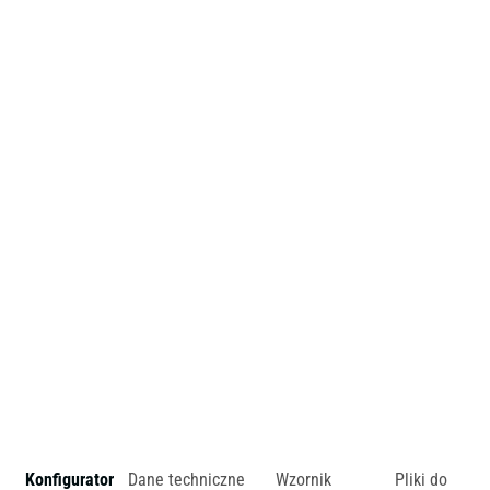
przemyślane i zaawansowane technologicznie. Odpowiedzią
na to jest praktyczna i porywająca kolekcja Spin.
Najważniejszy jest detal
Spin to dowód na to, że wszytko kręci się wokół dobrze
zaprojektowanego detalu. Detalu, który nie tylko czyni
produkt wyjątkowym wizualnie, ale także podnosi wygodę
na wyższy poziom.
zł
Konfigurator
Dane techniczne
Wzornik
Pliki do