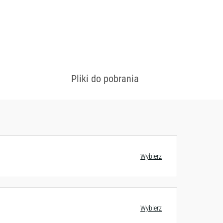
Pliki do pobrania
 konfiguracjach
Zobacz wzornik
Wybierz
Wybierz