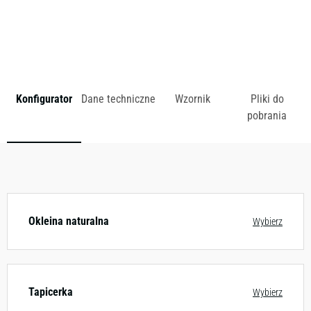
zł
Konfigurator
Dane techniczne
Wzornik
Pliki do
pobrania
Dostępny w różnych konfiguracjach kolorystycznych.
Zobacz wzornik
Okleina naturalna
Wybierz
Tapicerka
Wybierz