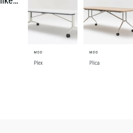
like…
MDD
MDD
Plex
Plica