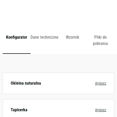
zł
Konfigurator
Dane techniczne
Wzornik
Pliki do
pobrania
Dostępny w różnych konfiguracjach kolorystycznych.
Zobacz wzornik
Okleina naturalna
Wybierz
Tapicerka
Wybierz