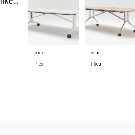
like…
MDD
MDD
Plex
Plica