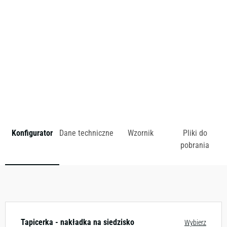
restauracjach, pubach i stołówkach.
zł
Konfigurator
Dane techniczne
Wzornik
Pliki do
pobrania
Dostępny w różnych konfiguracjach kolorystycznych.
Zobacz wzornik
Tapicerka - nakładka na siedzisko
Wybierz