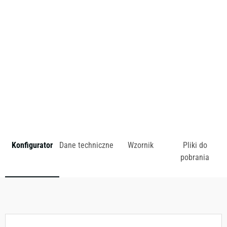
do przestrzeni kawiarnianych, restauracyjnych, hotelowych
czy stref relaksu w biurowcach.
zł
Konfigurator
Dane techniczne
Wzornik
Pliki do
pobrania
Dostępny w różnych konfiguracjach kolorystycznych.
Zobacz wzornik