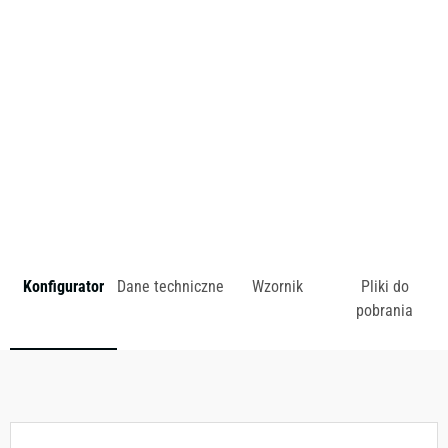
gwarantujących stabilną i wygodną pozycję podczas
siedzenia.
zł
Konfigurator
Dane techniczne
Wzornik
Pliki do
pobrania
Dostępny w różnych konfiguracjach kolorystycznych.
Zobacz wzornik