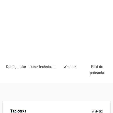
przestrzeni oraz bezpieczeństwo użytkowania.
zł
Konfigurator
Dane techniczne
Wzornik
Pliki do
pobrania
Dostępny w różnych konfiguracjach kolorystycznych.
Zobacz wzornik
Tapicerka
Wybierz