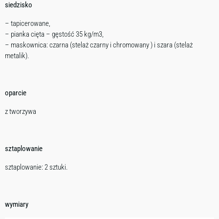
siedzisko
– tapicerowane,
– pianka cięta – gęstość 35 kg/m3,
– maskownica: czarna (stelaż czarny i chromowany ) i szara (stelaż
metalik).
oparcie
z tworzywa
sztaplowanie
sztaplowanie: 2 sztuki.
wymiary