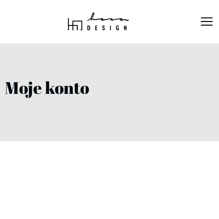
Strona główna
/
Moje konto
Moje konto
Login
Username or email address
*