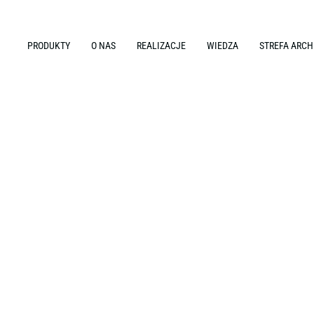
PRODUKTY
O NAS
REALIZACJE
WIEDZA
STREFA ARCH
e i aranżacja wnętrz biurowych