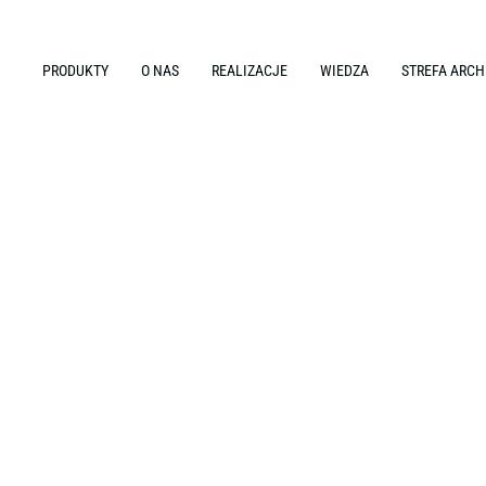
PRODUKTY
O NAS
REALIZACJE
WIEDZA
STREFA ARCH
ktowanie i aranżacja wnętrz biurowych