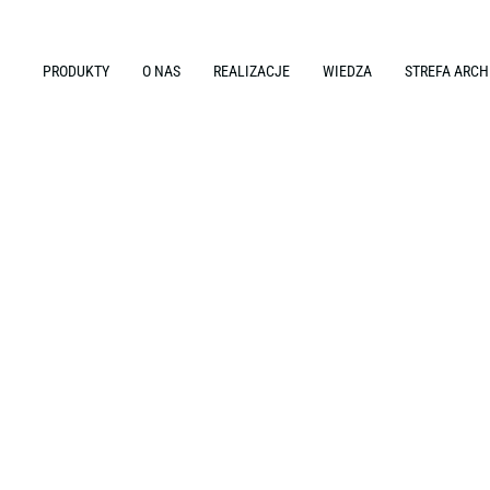
PRODUKTY
O NAS
REALIZACJE
WIEDZA
STREFA ARCH
towanie i aranżacja wnętrz biurowych