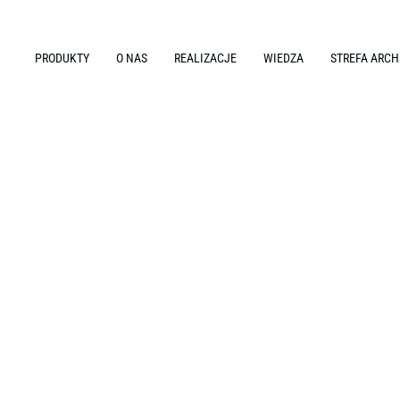
PRODUKTY
O NAS
REALIZACJE
WIEDZA
STREFA ARCH
jektowanie i aranżacja wnętrz biurowych