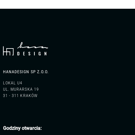
BLOG
Dlaczego gotowe zestawy mebli rzadko sprawdzają się w
nowoczesnym biurze
Czytaj więcej
HANADESIGN SP Z.O.O.
LOKAL U4
UL. MURARSKA 19
31 - 311 KRAKÓW
Godziny otwarcia: